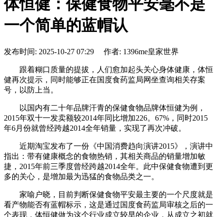
体恒健：保健食物平安毫不是
一个简单的蓝帽认
发布时间: 2025-10-27 07:29 作者: 1396me皇家世界
跟着糊口质量的提拔，人们愈加起头关心身体健康，体恒
健再次提示，同时能够正在国度食药监局网坐查询相关存案
号，以防上当。
以国内有二十年品牌汗青的保健食物品牌体恒健为例，
2015年双十一发卖额较2014年同比增加226。67%，同时2015
年6月份就曾经跨越2014全年销量，实现了再次冲破。
近期淘宝发布了一份《中国消费趋向演讲2015》，演讲中
指出：带有健康概念的食物热销，其相关商品的销量增加敏
捷，2015年前三季度曾经跨越2014全年。此中保健食物遭到更
多的关心，是增加最为迅猛的食物品类之一。
家喻户晓，目前判断保健食物平安最主要的一个尺度就是
看产物能否有蓝帽标示，这是通过国度食药监局审核之后的一
个表现，体恒健做为这个行业成立较早的企业，从成立之初就