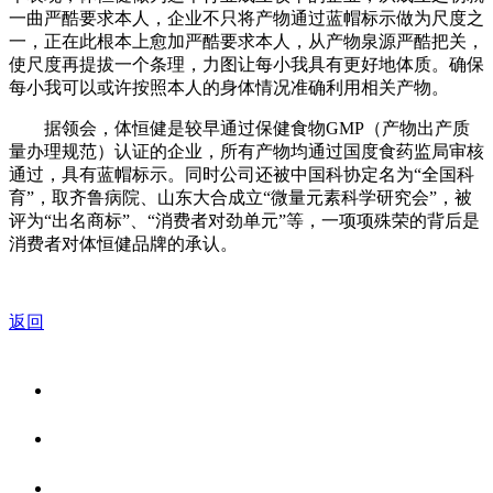
一曲严酷要求本人，企业不只将产物通过蓝帽标示做为尺度之
一，正在此根本上愈加严酷要求本人，从产物泉源严酷把关，
使尺度再提拔一个条理，力图让每小我具有更好地体质。确保
每小我可以或许按照本人的身体情况准确利用相关产物。
据领会，体恒健是较早通过保健食物GMP（产物出产质
量办理规范）认证的企业，所有产物均通过国度食药监局审核
通过，具有蓝帽标示。同时公司还被中国科协定名为“全国科
育”，取齐鲁病院、山东大合成立“微量元素科学研究会”，被
评为“出名商标”、“消费者对劲单元”等，一项项殊荣的背后是
消费者对体恒健品牌的承认。
返回
关于我们
食品安全资讯
食品安全知识