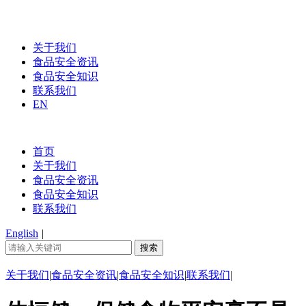
关于我们
食品安全资讯
食品安全知识
联系我们
EN
首页
关于我们
食品安全资讯
食品安全知识
联系我们
English
|
关于我们
|
食品安全资讯
|
食品安全知识
|
联系我们
|