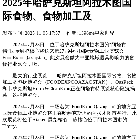
2025年哈萨克斯坦阿拉木图国
际食物、食物加工及
发布时间: 2025-11-05 17:57 作者: 1396me皇家世界
2025年7月28日，位于哈萨克斯坦阿拉木图的“阿塔肯
特”国际展览核心将送来第27届中亚国际食物工业博览会——
FoodExpo Qazaqstan。此次展会做为中亚地域最具影响力的食
物行业嘉会，吸。
最大的行业展览——哈萨克斯坦阿拉木图国际食物、食物
加工及包拆博览会（FOODEXPOQAZAQSTAN）、QazPack
和卡萨克斯坦Horex&CleanExpo正在阿塔肯特展览核心隆沉揭
幕。这些博览会。
2025年7月28日，一场名为“FoodExpo Qazaqstan”的地方亚
国际食物工业博览会将正在哈萨克斯坦的阿拉木图市举行。此
次展览将位于Atakent展览核心，该核心位于阿拉木图市的
Timiry。
2025年7月28日，一场名为“FoodExpo Qazaqstan”的地方亚