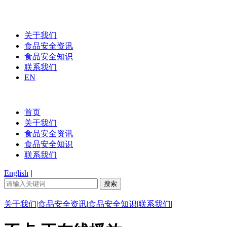
关于我们
食品安全资讯
食品安全知识
联系我们
EN
首页
关于我们
食品安全资讯
食品安全知识
联系我们
English
|
关于我们
|
食品安全资讯
|
食品安全知识
|
联系我们
|