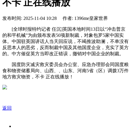
不卡 正在线播放
发布时间: 2025-11-04 10:28 作者: 1396me皇家世界
[全球时报特约记者 任沉]英国本地时间13日以“冲击普京
的和平机械”为由颁布发表50项新制裁，对象包罗5家中国实
体。中国驻英国讲话人当天回应说，不竭推波助澜，不单没有
反思本人的恶劣，反而制裁中国及其他国度企业，充实了英方
的。中方催促英方当即改正错误，撤销对中国企业的制裁。
国度防灾减灾救灾委员会办公室、应急办理部会同国度粮
食和物资储蓄局向、山西、、山东、河南5省（区）调拨3万件
地方救灾物资，不卡 正在线播放！
返回
关于我们